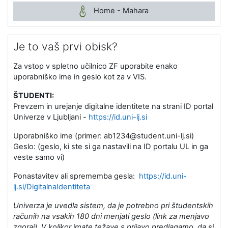
Home - Mahara
Je to vaš prvi obisk?
Za vstop v spletno učilnico ZF uporabite enako
uporabniško ime in geslo kot za v VIS.
ŠTUDENTI:
Prevzem in urejanje digitalne identitete na strani ID portal
Univerze v Ljubljani -
https://id.uni-lj.si
Uporabniško ime (primer: ab1234@student.uni-lj.si)
Geslo: (geslo, ki ste si ga nastavili na ID portalu UL in ga
veste samo vi)
Ponastavitev ali sprememba gesla:
https://id.uni-
lj.si/DigitalnaIdentiteta
Univerza je uvedla sistem, da je potrebno pri študentskih
računih na vsakih 180 dni menjati geslo (link za menjavo
zgoraj). V kolikor imate težave s prijavo predlagamo, da si