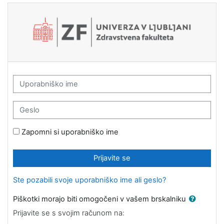
Preskoči na glavno vsebino
Spletna učilnica ZF 3.0: Prijavite se
Uporabniško ime
Geslo
Zapomni si uporabniško ime
Prijavite se
Ste pozabili svoje uporabniško ime ali geslo?
Piškotki morajo biti omogočeni v vašem brskalniku
Prijavite se s svojim računom na: